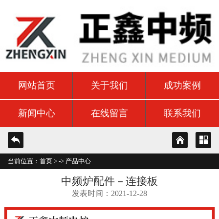
网站首页
关于我们
成功案例
新闻中心
在线留言
联系我们
当前位置：
首页
> ->
产品中心
中频炉配件－连接板
发表时间：2021-12-28