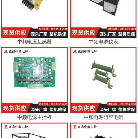
中频电压互感器
中频电源仪表
中频电源主控板
中频电源阻容电阻