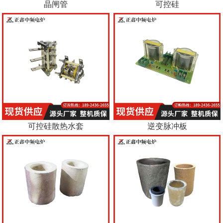
晶闸管
可控硅
可控硅散热水套
逆变脉冲板