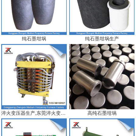
纯石墨坩埚
纯石墨坩埚生产
淬火变压器生产,东莞淬火变压器
高纯石墨坩埚